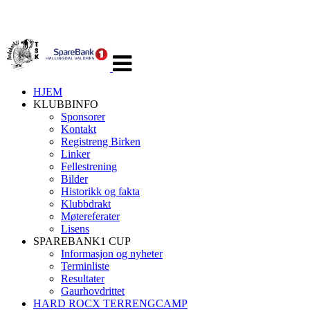
Veksle
navigasjon
HJEM
KLUBBINFO
Sponsorer
Kontakt
Registreng Birken
Linker
Fellestrening
Bilder
Historikk og fakta
Klubbdrakt
Møtereferater
Lisens
SPAREBANK1 CUP
Informasjon og nyheter
Terminliste
Resultater
Gaurhovdrittet
HARD ROCX TERRENGCAMP