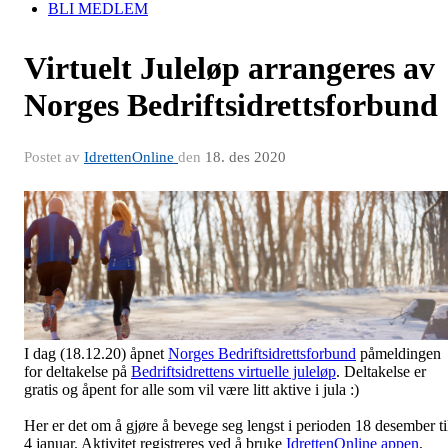
BLI MEDLEM
Virtuelt Juleløp arrangeres av
Norges Bedriftsidrettsforbund
Postet av
IdrettenOnline
den
18. des 2020
I dag (18.12.20) åpnet
Norges Bedriftsidrettsforbund
påmeldingen
for deltakelse på
Bedriftsidrettens virtuelle juleløp
. Deltakelse er
gratis og åpent for alle som vil være litt aktive i jula :)
Her er det om å gjøre å bevege seg lengst i perioden 18 desember ti
4 januar. Aktivitet registreres ved å bruke
IdrettenOnline appen
,