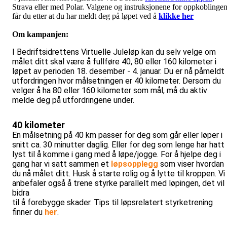
Strava eller med Polar. Valgene og instruksjonene for oppkoblinge
får du etter at du har meldt deg på løpet ved å
klikke her
Om kampanjen:
I Bedriftsidrettens Virtuelle Juleløp kan du selv velge om
målet ditt skal være å fullføre 40, 80 eller 160 kilometer i
løpet av perioden 18. desember - 4. januar. Du er nå påmeldt
utfordringen hvor målsetningen er 40 kilometer. Dersom du
velger å ha 80 eller 160 kilometer som mål, må du aktiv
melde deg på utfordringene under.
40 kilometer
En målsetning på 40 km passer for deg som går eller løper i
snitt ca. 30 minutter daglig. Eller for deg som lenge har hatt
lyst til å komme i gang med å løpe/jogge. For å hjelpe deg i
gang har vi satt sammen et
løpsopplegg
som viser hvordan
du nå målet ditt. Husk å starte rolig og å lytte til kroppen. Vi
anbefaler også å trene styrke parallelt med løpingen, det vil
bidra
til å forebygge skader. Tips til løpsrelatert styrketrening
finner du
her
.