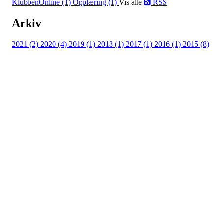
KlubbenOnline (1)
Opplæring (1)
Vis alle
RSS
Arkiv
2021 (2)
2020 (4)
2019 (1)
2018 (1)
2017 (1)
2016 (1)
2015 (8)
Andebarkji TSK
Torpovegen 425, 3579 Torpo
Org. nr.: 911 936 194
+ 47 959 42 686
Bherbrand@hotmail.com
Bli medlem i klubben!