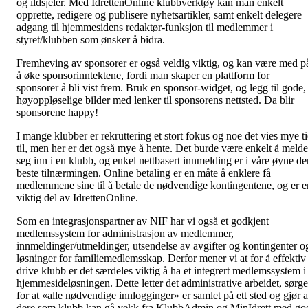
og ildsjeler. Med IdrettenOnline klubbverktøy kan man enkelt
opprette, redigere og publisere nyhetsartikler, samt enkelt delegere
adgang til hjemmesidens redaktør-funksjon til medlemmer i
styret/klubben som ønsker å bidra.
Fremheving av sponsorer er også veldig viktig, og kan være med p
å øke sponsorinntektene, fordi man skaper en plattform for
sponsorer å bli vist frem. Bruk en sponsor-widget, og legg til gode,
høyoppløselige bilder med lenker til sponsorens nettsted. Da blir
sponsorene happy!
I mange klubber er rekruttering et stort fokus og noe det vies mye t
til, men her er det også mye å hente. Det burde være enkelt å melde
seg inn i en klubb, og enkel nettbasert innmelding er i våre øyne de
beste tilnærmingen. Online betaling er en måte å enklere få
medlemmene sine til å betale de nødvendige kontingentene, og er e
viktig del av IdrettenOnline.
Som en integrasjonspartner av NIF har vi også et godkjent
medlemssystem for administrasjon av medlemmer,
innmeldinger/utmeldinger, utsendelse av avgifter og kontingenter o
løsninger for familiemedlemsskap. Derfor mener vi at for å effektiv
drive klubb er det særdeles viktig å ha et integrert medlemssystem i
hjemmesideløsningen. Dette letter det administrative arbeidet, sørge
for at «alle nødvendige innlogginger» er samlet på ett sted og gjør a
dere som klubb kan gå vekk fra KlubbAdmin og MinIdrett med go