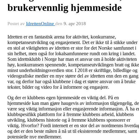
brukervennlig hjemmeside
Postet av
IdrettenOnline
den
9. apr 2018
Idretten er en fantastisk arena for aktivitet, konkurranse,
kompetanseutvikling og engasjement. Det er ikke til å stikke under
en stol at viktigheten av idretten er stor for det Norske samfunnet i
sin helhet, men også for lokalsamfunnene rundt om kring i landet.
Som idrettsklubb i Norge har man et ansvar om å holde aktiviteten
høy, konkurransen spennende, kompetanseutviklingen bratt og ikk
minst underholdningsverdien stor. I 2018 er skriftlige, billedlige og
videografiske medier en mye større del av idretten enn den en gang
var, og derfor har også klubbene i dag et større ansvar om å bruke
tekster, bilder og video for å informere og engasjere.
Og der er klubbens egen hjemmeside en viktig del. På en
hjemmeside kan man gjøre haugevis av informasjon tilgjengelig, de
være seg viktig informasjon eller engasjerende informasjon. Å ha e
klubbspesifikk plattform for å fremme klubbens arbeid, klubbens
utvikling, klubbens historie og å fremme klubbens sponsorer er
viktig. Hvorfor? Fordi internett er en stor del av nordmenns hverda
og det er den beste måten å nå ut til eksisterende medlemmer, samt
potensielle nye medlemmer.