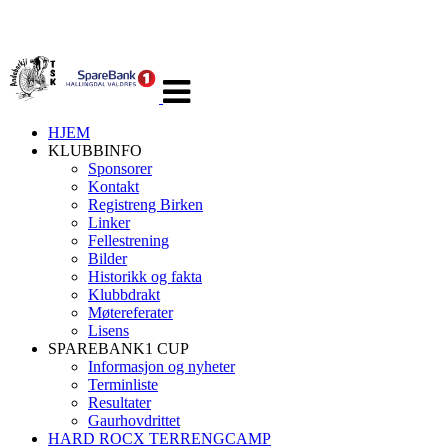
Veksle
navigasjon
HJEM
KLUBBINFO
Sponsorer
Kontakt
Registreng Birken
Linker
Fellestrening
Bilder
Historikk og fakta
Klubbdrakt
Møtereferater
Lisens
SPAREBANK1 CUP
Informasjon og nyheter
Terminliste
Resultater
Gaurhovdrittet
HARD ROCX TERRENGCAMP