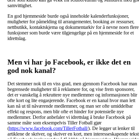
samvittighet.
En god hjemmeside burde også inneholde kalenderfunksjoner,
muligheter for påmelding til arrangementer, booking av ressurser,
nettbutikk, kontaktskjema og dokumentarkiv for å nevne noen flere
funksjoner som burde være tilgjengelige på en hjemmeside for et
idrettslag.
Men vi har jo Facebook, er ikke det en
god nok kanal?
Det stemmer nok til en viss grad, men gjennom Facebook har man
begrensede muligheter til å reklamere for, og vise frem sponsorer,
det er vanskelig å rekruttere nye medlemmer og informasjonen blir
ofte kort og lite engasjerende. Facebook er en kanal hvor man lett
kan nå ut til nåværende medlemmer, og man ser ofte umiddelbar
effekt og respons, men blir ofte et hinder for potensielle nye
medlemmer. Derfor anbefaler vi idrettslag å bruke Facebook på
samme måte som eksempelvis Tiller Fotball gjør
(
https://www.facebook.com/TillerFotball/
). De legger ut lenker til
artiklene de skriver, og skriver en kort, men interesseskapende tekst