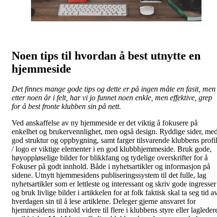
Noen tips til hvordan å best utnytte en
hjemmeside
Det finnes mange gode tips og dette er på ingen måte en fasit, men
etter noen år i felt, har vi jo funnet noen enkle, men effektive, grep
for å best fronte klubben sin på nett.
Ved anskaffelse av ny hjemmeside er det viktig å fokusere på
enkelhet og brukervennlighet, men også design. Ryddige sider, me
god struktur og oppbygning, samt farger tilsvarende klubbens profi
/ logo er viktige elementer i en god klubbhjemmeside. Bruk gode,
høyoppløselige bilder for blikkfang og tydelige overskrifter for å
Fokuser på godt innhold. Både i nyhetsartikler og informasjon på
sidene. Utnytt hjemmesidens publiseringssystem til det fulle, lag
nyhetsartikler som er lettleste og interessant og skriv gode ingresser
og bruk livlige bilder i artikkelen for at folk faktisk skal ta seg tid a
hverdagen sin til å lese artiklene. Deleger gjerne ansvaret for
hjemmesidens innhold videre til flere i klubbens styre eller lagleder