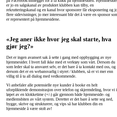
på Facebook-innlegget for å få klikk på hjemmesiden. Hjemmeside
er jo en salgskanal av produktet klubben kan tilby, en
rekrutteringskanal og en kanal hvor sponsorer får eksponering og j
flere sidevisninger, jo mer interessant blir det å være en sponsor so
er representert på hjemmesidene.
«Jeg aner ikke hvor jeg skal starte, hva
gjør jeg?»
Det er ingen avansert sak å sette i gang med oppbygging av nye
hjemmesider. I hvert fall ikke med et verktøy som vårt. Dersom du
som leder skal ta ansvaret selv, er det bare å ta kontakt med oss, og
dersom det er en webansvarlig i styret / klubben, så er vi mer enn
villig til å ta all dialog med vedkommende.
Vi anbefaler alle potensielle nye kunder å booke en helt
uforpliktende demonstrasjon over telefon og skjermdeling, hvor vi i
løpet av en klokketime (+/-) går gjennom både hjemmeside- og
medlemsbiten av vårt system. Deretter er det bare å sette seg ned,
bygge, skrive og strukturere, og vips så har klubben din en
hjemmeside å være stolt av!