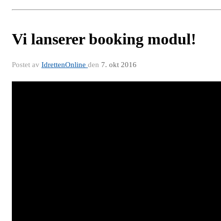
Vi lanserer booking modul!
Postet av
IdrettenOnline
den
7. okt 2016