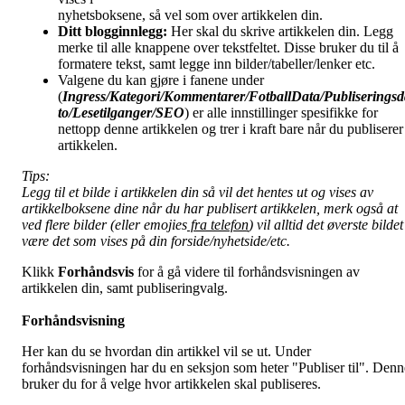
nyhetsboksene, så vel som over artikkelen din.
Ditt blogginnlegg:
Her skal du skrive artikkelen din. Legg
merke til alle knappene over tekstfeltet. Disse bruker du til å
formatere tekst, samt legge inn bilder/tabeller/lenker etc.
Valgene du kan gjøre i fanene under
(
Ingress/Kategori/Kommentarer/FotballData/Publiseringsd
to/Lesetilganger/
SEO
) er alle innstillinger spesifikke for
nettopp denne artikkelen og trer i kraft bare når du publiserer
artikkelen.
Tips:
Legg til et bilde i artikkelen din så vil det hentes ut og vises av
artikkelboksene dine når du har publisert artikkelen, merk også at
ved flere bilder (eller emojies
fra telefon
) vil alltid det øverste bildet
være det som vises på din forside/nyhetside/etc.
Klikk
Forhåndsvis
for å gå videre til forhåndsvisningen av
artikkelen din, samt publiseringvalg.
Forhåndsvisning
Her kan du se hvordan din artikkel vil se ut. Under
forhåndsvisningen har du en seksjon som heter "Publiser til". Denn
bruker du for å velge hvor artikkelen skal publiseres.