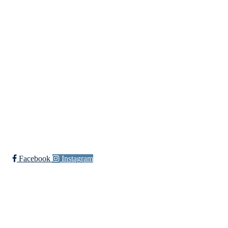
Andebarkji TSK
Torpovegen 425, 3579 Torpo
Org. nr.: 911 936 194
+ 47 959 42 686
Bherbrand@hotmail.com
Bli medlem i klubben!
Trykk her for innmelding
Facebook
Instagram