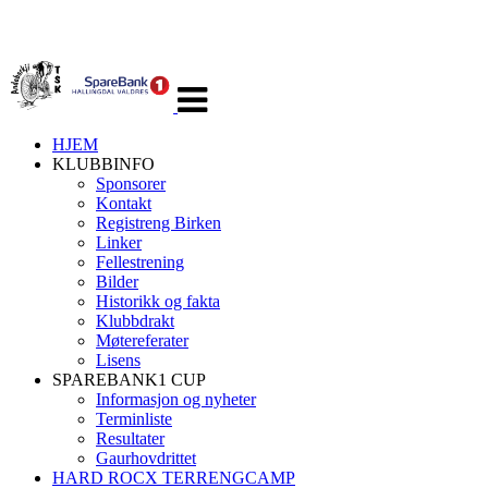
Veksle
navigasjon
HJEM
KLUBBINFO
Sponsorer
Kontakt
Registreng Birken
Linker
Fellestrening
Bilder
Historikk og fakta
Klubbdrakt
Møtereferater
Lisens
SPAREBANK1 CUP
Informasjon og nyheter
Terminliste
Resultater
Gaurhovdrittet
HARD ROCX TERRENGCAMP