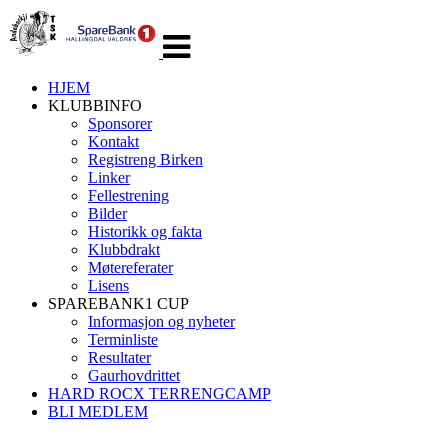
Veksle
navigasjon
HJEM
KLUBBINFO
Sponsorer
Kontakt
Registreng Birken
Linker
Fellestrening
Bilder
Historikk og fakta
Klubbdrakt
Møtereferater
Lisens
SPAREBANK1 CUP
Informasjon og nyheter
Terminliste
Resultater
Gaurhovdrittet
HARD ROCX TERRENGCAMP
BLI MEDLEM