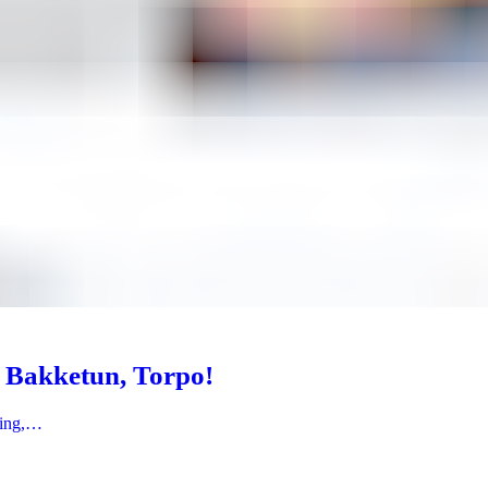
å Bakketun, Torpo!
kling,…