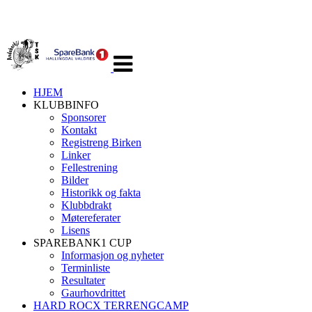
Veksle
navigasjon
HJEM
KLUBBINFO
Sponsorer
Kontakt
Registreng Birken
Linker
Fellestrening
Bilder
Historikk og fakta
Klubbdrakt
Møtereferater
Lisens
SPAREBANK1 CUP
Informasjon og nyheter
Terminliste
Resultater
Gaurhovdrittet
HARD ROCX TERRENGCAMP