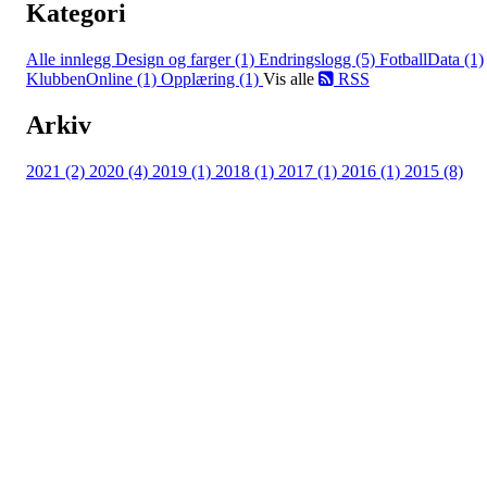
Kategori
Alle innlegg
Design og farger (1)
Endringslogg (5)
FotballData (1)
KlubbenOnline (1)
Opplæring (1)
Vis alle
RSS
Arkiv
2021 (2)
2020 (4)
2019 (1)
2018 (1)
2017 (1)
2016 (1)
2015 (8)
Andebarkji TSK
Torpovegen 425, 3579 Torpo
Org. nr.: 911 936 194
+ 47 959 42 686
Bherbrand@hotmail.com