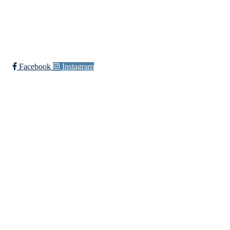
Bli medlem i klubben!
Trykk her for innmelding
Facebook
Instagram