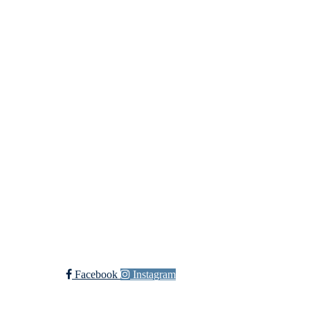
Andebarkji TSK
Torpovegen 425, 3579 Torpo
Org. nr.: 911 936 194
+ 47 959 42 686
Bherbrand@hotmail.com
Bli medlem i klubben!
Trykk her for innmelding
Facebook
Instagram