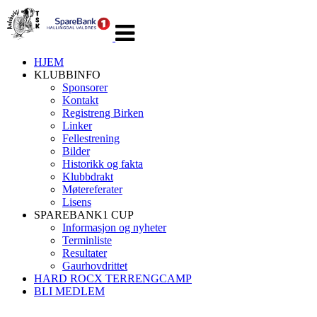
Veksle
navigasjon
HJEM
KLUBBINFO
Sponsorer
Kontakt
Registreng Birken
Linker
Fellestrening
Bilder
Historikk og fakta
Klubbdrakt
Møtereferater
Lisens
SPAREBANK1 CUP
Informasjon og nyheter
Terminliste
Resultater
Gaurhovdrittet
HARD ROCX TERRENGCAMP
BLI MEDLEM