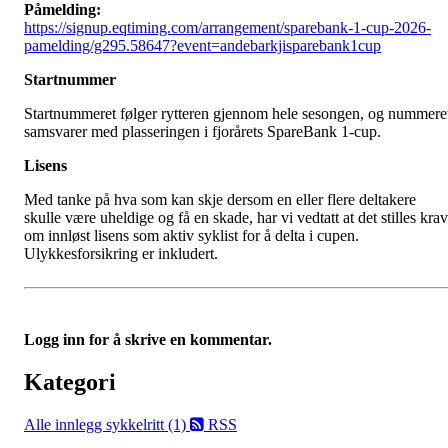
Påmelding:
https://signup.eqtiming.com/arrangement/sparebank-1-cup-2026-
pamelding/g295.58647?event=andebarkjisparebank1cup
Startnummer
Startnummeret følger rytteren gjennom hele sesongen, og nummere
samsvarer med plasseringen i fjorårets SpareBank 1-cup.
Lisens
Med tanke på hva som kan skje dersom en eller flere deltakere
skulle være uheldige og få en skade, har vi vedtatt at det stilles krav
om innløst lisens som aktiv syklist for å delta i cupen.
Ulykkesforsikring er inkludert.
Logg inn for å skrive en kommentar.
Kategori
Alle innlegg
sykkelritt (1)
RSS