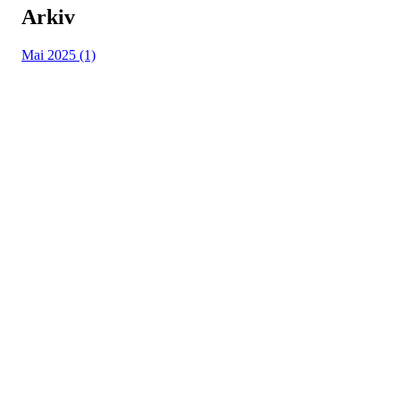
Arkiv
Mai 2025 (1)
Andebarkji TSK
Torpovegen 425, 3579 Torpo
Org. nr.: 911 936 194
+ 47 959 42 686
Bherbrand@hotmail.com
Bli medlem i klubben!
Trykk her for innmelding