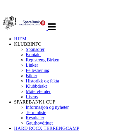
Veksle
navigasjon
HJEM
KLUBBINFO
Sponsorer
Kontakt
Registreng Birken
Linker
Fellestrening
Bilder
Historikk og fakta
Klubbdrakt
Møtereferater
Lisens
SPAREBANK1 CUP
Informasjon og nyheter
Terminliste
Resultater
Gaurhovdrittet
HARD ROCX TERRENGCAMP